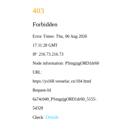
✨ 新新影院
新片·新榜·新体验 | 发现好剧 分享热爱
🏆
热门榜单 · 点击直达
1
2
3
葬送的芙莉莲
我的阿勒泰
咒术
⭐ 9.1
⭐ 8.9
⭐ 8.8
动漫
剧集
🔍 搜索