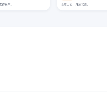
史诗篇章。
治愈田园，诗意北疆。