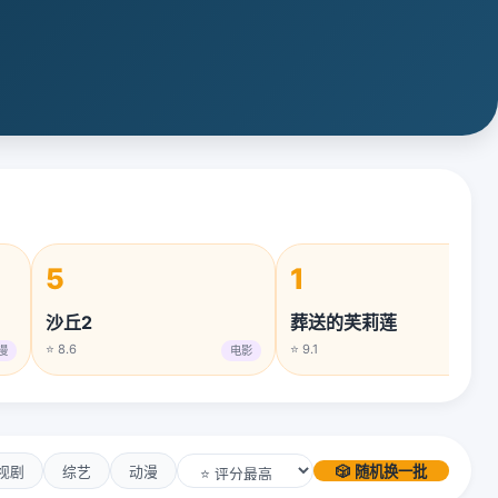
5
1
沙丘2
葬送的芙莉莲
⭐ 8.6
⭐ 9.1
漫
电影
动漫
视剧
综艺
动漫
🎲 随机换一批