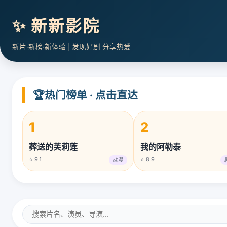
✨ 新新影院
新片·新榜·新体验 | 发现好剧 分享热爱
🏆
热门榜单 · 点击直达
1
2
葬送的芙莉莲
我的阿勒泰
⭐ 9.1
⭐ 8.9
动漫