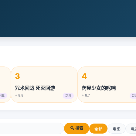
3
4
咒术回战 死灭回游
药屋少女的呢喃
⭐ 8.8
⭐ 8.7
剧集
动漫
动
🔍 搜索
全部
电影
电