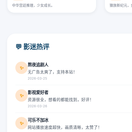
中华宫廷推理，少女成长。
猿族新纪元，
💬 影迷热评
熬夜追剧人
✨
无广告太爽了，支持本站！
2026-03-25
影视爱好者
✨
资源很全，想看的都能找到，好评！
2026-03-26
可乐不加冰
✨
网站播放速度超快，画质清晰，太赞了！