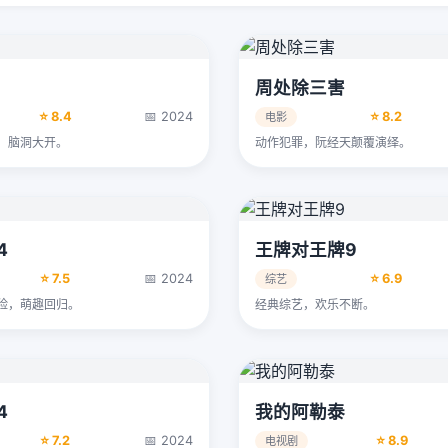
周处除三害
⭐ 8.4
📅 2024
⭐ 8.2
电影
，脑洞大开。
动作犯罪，阮经天颠覆演绎。
4
王牌对王牌9
⭐ 7.5
📅 2024
⭐ 6.9
综艺
险，萌趣回归。
经典综艺，欢乐不断。
4
我的阿勒泰
⭐ 7.2
📅 2024
⭐ 8.9
电视剧