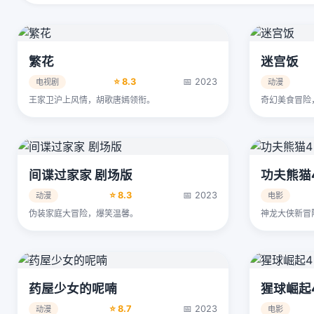
繁花
迷宫饭
⭐ 8.3
📅 2023
电视剧
动漫
王家卫沪上风情，胡歌唐嫣领衔。
奇幻美食冒险
间谍过家家 剧场版
功夫熊猫
⭐ 8.3
📅 2023
动漫
电影
伪装家庭大冒险，爆笑温馨。
神龙大侠新冒
药屋少女的呢喃
猩球崛起
⭐ 8.7
📅 2023
动漫
电影