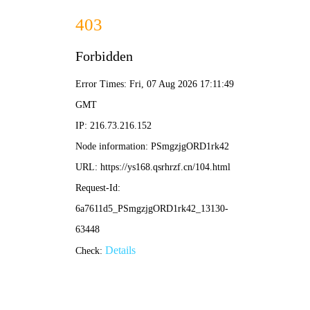
✨ 新新影院
新片·新榜·新体验 | 发现好剧 分享热爱
🏆
热门榜单 · 点击直达
1
2
3
葬送的芙莉莲
我的阿勒泰
咒术
⭐ 9.1
⭐ 8.9
⭐ 8.8
动漫
剧集
🔍 搜索