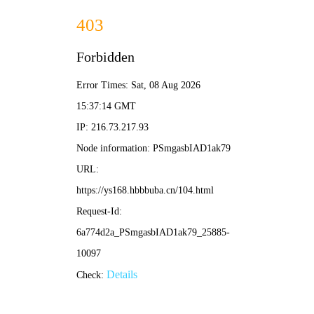
✨ 新新影院
新片·新榜·新体验 | 发现好剧 分享热爱
🏆
热门榜单 · 点击直达
1
2
3
葬送的芙莉莲
我的阿勒泰
咒术
⭐ 9.1
⭐ 8.9
⭐ 8.8
动漫
剧集
🔍 搜索